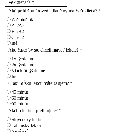
Akú približnú úroveň taliančiny má Vaše dieťa?
*
Začiatočník
A1/A2
B1/B2
C1/C2
Iné
Ako často by ste chceli mávať lekcie?
*
1x týždenne
2x týždenne
Viackrát týždenne
Iné
O akú dĺžku lekcii máte záujem?
*
45 minút
60 minút
90 minút
Akého lektora preferujete?
*
Slovenský lektor
Taliansky lektor
Nezáleží