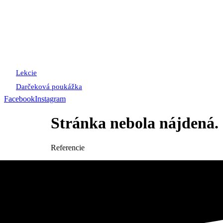
Preskočiť
na
obsah
Lekcie
Darčeková poukážka
Facebook
Instagram
Stránka nebola nájdená.
Referencie