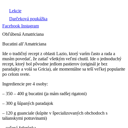
Preskočiť
na
Lekcie
obsah
Darčeková poukážka
Facebook
Instagram
Obľúbená Amatriciana
Bucatini all’Amatriciana
Ide o tradičný recept z oblasti Lazio, ktorý varím často a rada a
musím povedať, že zatiaľ všetkým veľmi chutil. Ide o jednoduchý
recept, ktorý bol pôvodne jedlom pastierov (originál je bez
paradajky a volá sa Gricia), ale momentálne sa teší veľkej popularite
po celom svete.
Ingrediencie pre 4 osoby:
– 350 – 400 g bucatini (ja mám radšej rigatoni)
– 300 g šúpaných paradajok
– 120 g guanciale (kúpite v špecializovaných obchodoch s
talianskymi potravinami)
– sušená feferónka