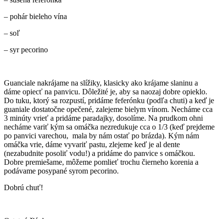
– pohár bieleho vína
– soľ
– syr pecorino
Guanciale nakrájame na slížiky, klasicky ako krájame slaninu a
dáme opiecť na panvicu. Dôležité je, aby sa naozaj dobre opieklo.
Do tuku, ktorý sa rozpustí, pridáme feferónku (podľa chuti) a keď je
guaniale dostatočne opečené, zalejeme bielym vínom. Necháme cca
3 minúty vrieť a pridáme paradajky, dosolíme. Na prudkom ohni
necháme variť kým sa omáčka nezredukuje cca o 1/3 (keď prejdeme
po panvici varechou, mala by nám ostať po brázda). Kým nám
omáčka vrie, dáme vyvariť pastu, zlejeme keď je al dente
(nezabudnite posoliť vodu!) a pridáme do panvice s omáčkou.
Dobre premiešame, môžeme pomlieť trochu čierneho korenia a
podávame posypané syrom pecorino.
Dobrú chuť!